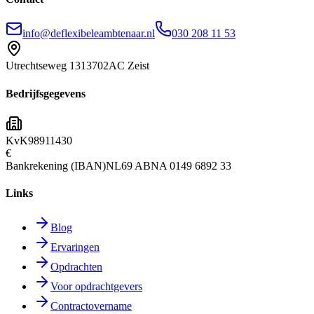
info@deflexibeleambtenaar.nl
030 208 11 53
Utrechtseweg 131
3702AC Zeist
Bedrijfsgegevens
KvK
98911430
€
Bankrekening (IBAN)
NL69 ABNA 0149 6892 33
Links
Blog
Ervaringen
Opdrachten
Voor opdrachtgevers
Contractovername