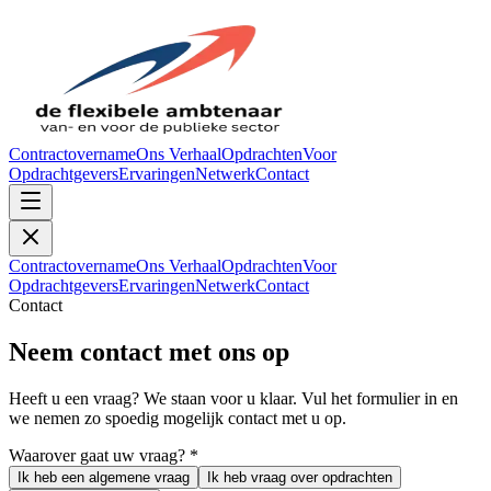
Contractovername
Ons Verhaal
Opdrachten
Voor
Opdrachtgevers
Ervaringen
Netwerk
Contact
Contractovername
Ons Verhaal
Opdrachten
Voor
Opdrachtgevers
Ervaringen
Netwerk
Contact
Contact
Neem contact met ons op
Heeft u een vraag? We staan voor u klaar. Vul het formulier in en
we nemen zo spoedig mogelijk contact met u op.
Waarover gaat uw vraag? *
Ik heb een algemene vraag
Ik heb vraag over opdrachten