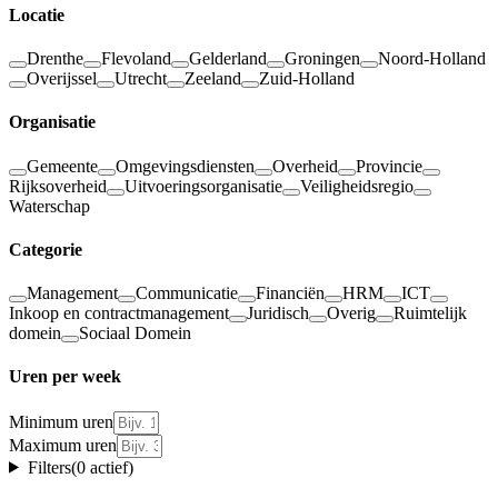
Locatie
Drenthe
Flevoland
Gelderland
Groningen
Noord-Holland
Overijssel
Utrecht
Zeeland
Zuid-Holland
Organisatie
Gemeente
Omgevingsdiensten
Overheid
Provincie
Rijksoverheid
Uitvoeringsorganisatie
Veiligheidsregio
Waterschap
Categorie
Management
Communicatie
Financiën
HRM
ICT
Inkoop en contractmanagement
Juridisch
Overig
Ruimtelijk
domein
Sociaal Domein
Uren per week
Minimum uren
Maximum uren
Filters
(
0
actief)