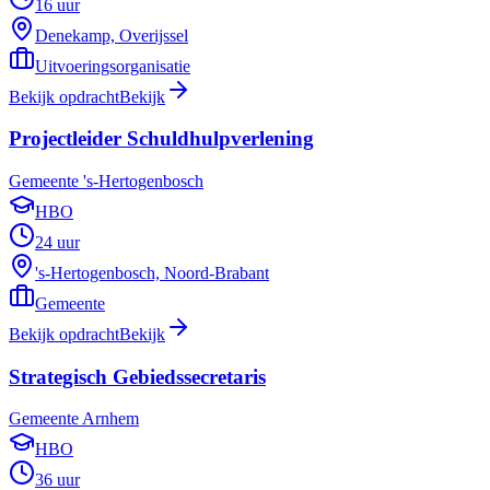
16 uur
Denekamp, Overijssel
Uitvoeringsorganisatie
Bekijk opdracht
Bekijk
Projectleider Schuldhulpverlening
Gemeente 's-Hertogenbosch
HBO
24 uur
's-Hertogenbosch, Noord-Brabant
Gemeente
Bekijk opdracht
Bekijk
Strategisch Gebiedssecretaris
Gemeente Arnhem
HBO
36 uur