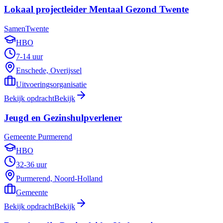
Lokaal projectleider Mentaal Gezond Twente
SamenTwente
HBO
7-14 uur
Enschede, Overijssel
Uitvoeringsorganisatie
Bekijk opdracht
Bekijk
Jeugd en Gezinshulpverlener
Gemeente Purmerend
HBO
32-36 uur
Purmerend, Noord-Holland
Gemeente
Bekijk opdracht
Bekijk