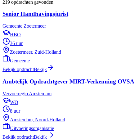
219
opdrachten gevonden
Senior Handhavingsjurist
Gemeente Zoetermeer
HBO
36 uur
Zoetermeer, Zuid-Holland
Gemeente
Bekijk opdracht
Bekijk
Ambtelijk Opdrachtgever MIRT-Verkenning OVSA
Vervoerregio Amsterdam
WO
8 uur
Amsterdam, Noord-Holland
Uitvoeringsorganisatie
Bekijk opdracht
Bekijk