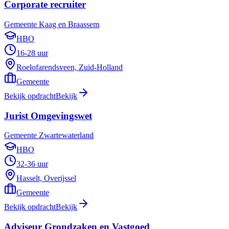
Corporate recruiter
Gemeente Kaag en Braassem
HBO
16-28 uur
Roelofarendsveen, Zuid-Holland
Gemeente
Bekijk opdracht
Bekijk
Jurist Omgevingswet
Gemeente Zwartewaterland
HBO
32-36 uur
Hasselt, Overijssel
Gemeente
Bekijk opdracht
Bekijk
Adviseur Grondzaken en Vastgoed