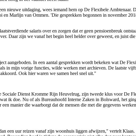
 een nieuwe uitdaging, wees iemand hem op De Flexibele Ambtenaar. Dij
i en Marlijn van Ommen. 'Die gesprekken begonnen in november 2018 e
atstverdiende salaris over en zorgen dat er geen pensioenbreuk ontstaat
er. Daar zijn we vanaf het begin heel helder over geweest, en juist die
straject aangeboden. In een aantal gesprekken wordt bekeken wat De Fl
t als in mijn vorige functies, wilde werken met archieven. De laatste vij
n akkoord. Ook hier waren we samen heel snel uit."
 Sociale Dienst Kromme Rijn Heuvelrug, zijn tweede klus voor De Fle
n wat ik doe. Nu of als Bureauhoofd Interne Zaken in Bolsward, het ging
naar een manier die waarborgt dat de mensen die met die gegevens werk
een uur reizen vanaf zijn woonhuis liggen afwijzen," vertelt Klaas. "I