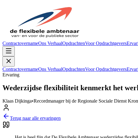
Contractovername
Ons Verhaal
Opdrachten
Voor Opdrachtgevers
Ervar
Contractovername
Ons Verhaal
Opdrachten
Voor Opdrachtgevers
Ervar
Ervaring
Wederzijdse flexibiliteit kenmerkt het we
Klaas Dijkinga
•
Recordmanager bij de Regionale Sociale Dienst Kr
Terug naar alle ervaringen
Het is heel fijn dat De Flexibele Ambtenaar wederzijdse flexibili