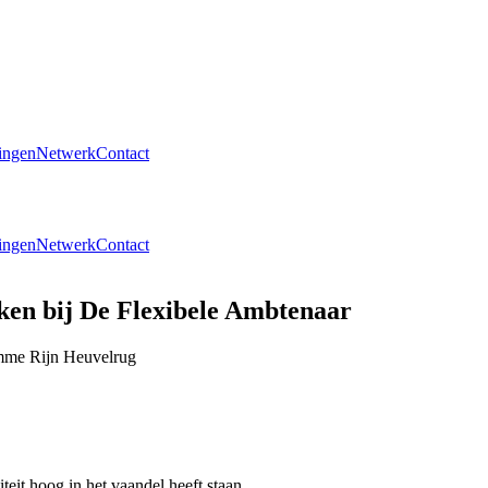
ingen
Netwerk
Contact
ingen
Netwerk
Contact
rken bij De Flexibele Ambtenaar
omme Rijn Heuvelrug
teit hoog in het vaandel heeft staan.