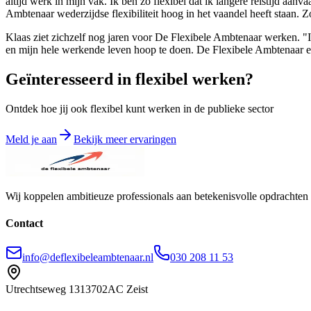
altijd werk in mijn vak. Ik ben zo flexibel dat ik langere reistijd aanv
Ambtenaar wederzijdse flexibiliteit hoog in het vaandel heeft staan. Z
Klaas ziet zichzelf nog jaren voor De Flexibele Ambtenaar werken. "Ik 
en mijn hele werkende leven hoop te doen. De Flexibele Ambtenaar en 
Geïnteresseerd in flexibel werken?
Ontdek hoe jij ook flexibel kunt werken in de publieke sector
Meld je aan
Bekijk meer ervaringen
Wij koppelen ambitieuze professionals aan betekenisvolle opdracht
Contact
info@deflexibeleambtenaar.nl
030 208 11 53
Utrechtseweg 131
3702AC Zeist