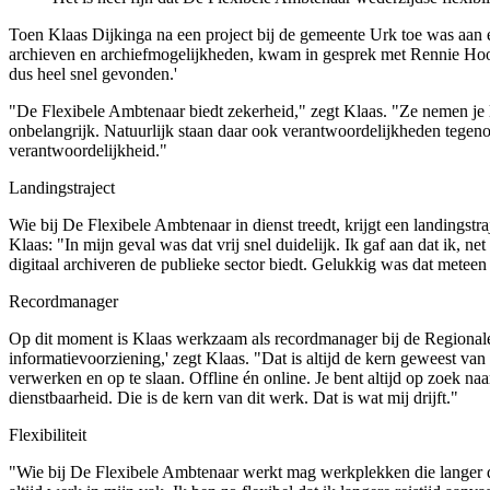
Toen Klaas Dijkinga na een project bij de gemeente Urk toe was aan
archieven en archiefmogelijkheden, kwam in gesprek met Rennie Hoo
dus heel snel gevonden.'
"De Flexibele Ambtenaar biedt zekerheid," zegt Klaas. "Ze nemen je la
onbelangrijk. Natuurlijk staan daar ook verantwoordelijkheden tegenov
verantwoordelijkheid."
Landingstraject
Wie bij De Flexibele Ambtenaar in dienst treedt, krijgt een landing
Klaas: "In mijn geval was dat vrij snel duidelijk. Ik gaf aan dat ik, ne
digitaal archiveren de publieke sector biedt. Gelukkig was dat metee
Recordmanager
Op dit moment is Klaas werkzaam als recordmanager bij de Regionale
informatievoorziening,' zegt Klaas. "Dat is altijd de kern geweest va
verwerken en op te slaan. Offline én online. Je bent altijd op zoek 
dienstbaarheid. Die is de kern van dit werk. Dat is wat mij drijft."
Flexibiliteit
"Wie bij De Flexibele Ambtenaar werkt mag werkplekken die langer dan 