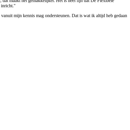
r, dat maakt het gemakkelijker. Het is heel fijn dat De Flexibele
inricht."
ik vanuit mijn kennis mag ondersteunen. Dat is wat ik altijd heb gedaan