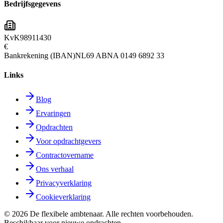
Bedrijfsgegevens
KvK
98911430
€
Bankrekening (IBAN)
NL69 ABNA 0149 6892 33
Links
Blog
Ervaringen
Opdrachten
Voor opdrachtgevers
Contractovername
Ons verhaal
Privacyverklaring
Cookieverklaring
©
2026
De flexibele ambtenaar. Alle rechten voorbehouden.
Beschikbaar voor nieuwe opdrachten