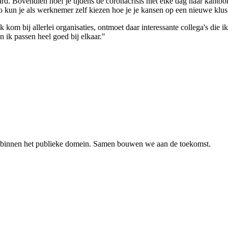
aard. Bovendien hoef je tijdens de coronacrisis niet elke dag naar kantoo
o kun je als werknemer zelf kiezen hoe je je kansen op een nieuwe klus 
kom bij allerlei organisaties, ontmoet daar interessante collega's die 
ik passen heel goed bij elkaar."
en binnen het publieke domein. Samen bouwen we aan de toekomst.